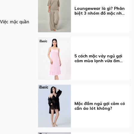
Loungewear là gì? Phân
biệt 3 nhóm đồ mặc nhà
dễ nhầm
. Việc mặc quần
5 cách mặc váy ngủ gợi
cảm mùa lạnh vừa ấm
vừa xinh
Mặc đầm ngủ gợi cảm có
cần áo lót không?