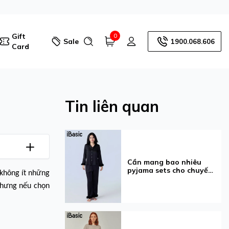
Gift
0
Sale
1900.068.606
Card
Tin liên quan
Cần mang bao nhiêu
pyjama sets cho chuyến
 không ít những
đi 3-7 ngày?
nhưng nếu chọn