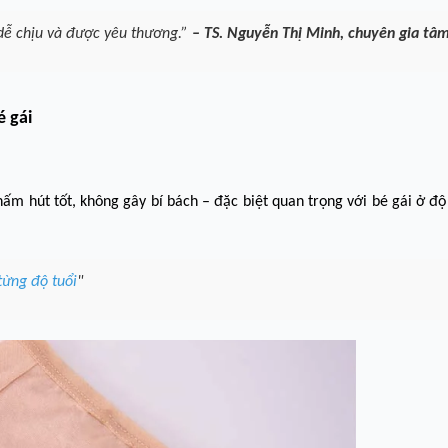
 dễ chịu và được yêu thương.”
– TS. Nguyễn Thị Minh, chuyên gia tâm
é gái
thấm hút tốt, không gây bí bách – đặc biệt quan trọng với bé gái ở độ
từng độ tuổi
"