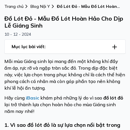
Trang chủ
Blog Nội Y
Đồ Lót Đỏ - Mẫu Đồ Lót Hoàn
Hảo Cho Dịp Lễ Giáng Sinh
Đồ Lót Đỏ - Mẫu Đồ Lót Hoàn Hảo Cho Dịp
Lễ Giáng Sinh
10 - 12 - 2024
Mục lục bài viết:
Mỗi mùa Giáng sinh lại mang đến một không khí đầy
ấm áp, rực rỡ và ngập tràn sắc đỏ. Trong dịp đặc biệt
này, việc lựa chọn trang phục không chỉ là cách thể hiện
phong cách cá nhân mà còn góp phần tạo nên không
khí lễ hội ấn tượng.
Hãy cùng
iBasic
khám phá những lý do vì sao
đồ lót đỏ
lại trở thành lựa chọn hoàn hảo cho mùa Giáng sinh
năm nay nhé!
1. Vì sao đồ lót đỏ là sự lựa chọn nổi bật trong