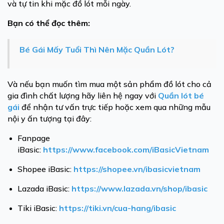
và tự tin khi mặc đồ lót mỗi ngày.
Bạn có thể đọc thêm:
Bé Gái Mấy Tuổi Thì Nên Mặc Quần Lót?
Và nếu bạn muốn tìm mua một sản phẩm đồ lót cho cả
gia đình chất lượng hãy liên hệ ngay với
Quần lót bé
gái
để nhận tư vấn trực tiếp hoặc xem qua những mẫu
nội y ấn tượng tại đây:
Fanpage
iBasic:
https://www.facebook.com/iBasicVietnam
Shopee iBasic:
https://shopee.vn/ibasicvietnam
Lazada iBasic:
https://www.lazada.vn/shop/ibasic
Tiki iBasic:
https://tiki.vn/cua-hang/ibasic