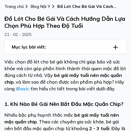
Trang chủ
Blog Nội Y
Đồ Lót Cho Bé Gái Và Cách
Hướng Dẫn Lựa Chọn Phù Hợp
Đồ Lót Cho Bé Gái Và Cách Hướng Dẫn Lựa
Theo Độ Tuổi
Chọn Phù Hợp Theo Độ Tuổi
21 - 02 - 2025
Mục lục bài viết:
Việc chọn đồ lót cho bé gái không chỉ giúp bảo vệ sức
khỏe mà còn góp phần hình thành thói quen mặc đồ lót
đúng cách từ nhỏ. Vậy
bé gái mấy tuổi nên mặc quần
chip
, và làm sao để chọn được sản phẩm phù hợp? Hãy
cùng
iBasic
tìm hiểu chi tiết trong bài viết dưới đây.
1. Khi Nào Bé Gái Nên Bắt Đầu Mặc Quần Chip?
Nhiều bậc phụ huynh thắc mắc
bé gái mấy tuổi nên
mặc quần chip
. Theo các chuyên gia sức khỏe, bé gái
nên bắt đầu mặc quần chip từ khoảng
2 - 3 tuổi
. Đây là