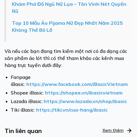
Khám Phá Đồ Ngủ Nữ Lụa – Tôn Vinh Nét Quyến
Rũ
Top 10 Mẫu Áo Pijama Nữ Đẹp Nhất Năm 2025
Không Thể Bỏ Lỡ
Và nếu các bạn đang tìm kiếm một nơi có đa dạng các
sản phẩm áo lót thì có thể tham khảo các kênh mua
hàng trực tuyến dưới đây:
Fanpage
iBasic:
https://www.facebook.com/iBasicVietnam
Shopee iBasic:
https://shopee.vn/ibasicvietnam
Lazada iBasic:
https://www.lazada.vn/shop/ibasic
Tiki iBasic:
https://tiki.vn/cua-hang/ibasic
Tin liên quan
Xem thêm