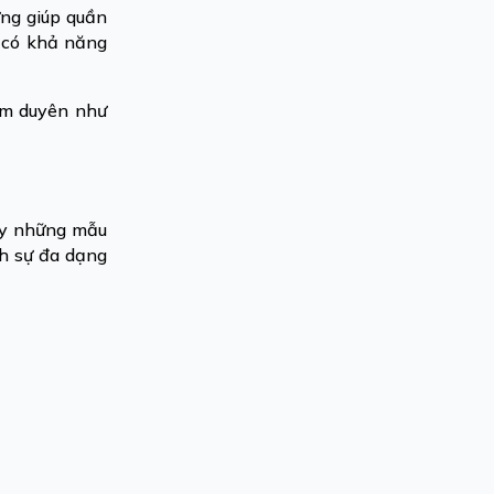
ưng giúp quần
, có khả năng
kém duyên như
hấy những mẫu
nh sự đa dạng