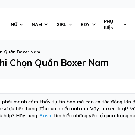
PHỤ
NỮ
NAM
GIRL
BOY
KIỆN
họn Quần Boxer Nam
Khi Chọn Quần Boxer Nam
p phái mạnh cảm thấy tự tin hơn mà còn có tác động lớn 
h sự ưu tiên hàng đầu của nhiều anh em. Vậy,
boxer là gì?
Và
hù hợp? Hãy cùng
iBasic
tìm hiểu những yếu tố quan trọng m