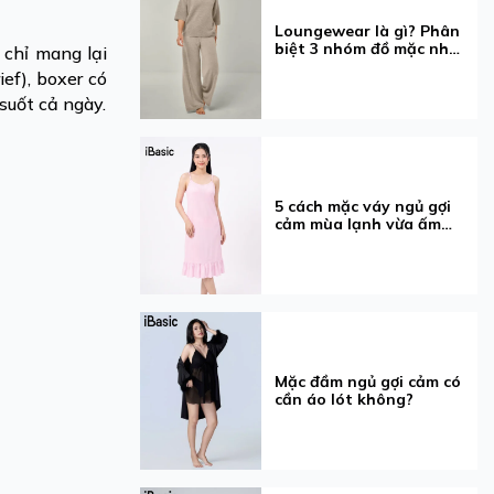
Loungewear là gì? Phân
biệt 3 nhóm đồ mặc nhà
 chỉ mang lại
dễ nhầm
ef), boxer có
suốt cả ngày.
5 cách mặc váy ngủ gợi
cảm mùa lạnh vừa ấm
vừa xinh
Mặc đầm ngủ gợi cảm có
cần áo lót không?