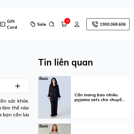
Gift
0
Sale
1900.068.606
Card
Tin liên quan
Cần mang bao nhiêu
pyjama sets cho chuyến
đến sức khỏe.
đi 3-7 ngày?
 làm thế nào
à bạn cần lưu