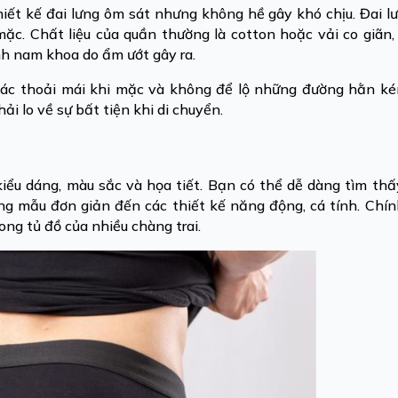
iết kế đai lưng ôm sát nhưng không hề gây khó chịu. Đai l
mặc. Chất liệu của quần thường là cotton hoặc vải co giãn
nh nam khoa do ẩm ướt gây ra.
 giác thoải mái khi mặc và không để lộ những đường hằn 
i lo về sự bất tiện khi di chuyển.
iểu dáng, màu sắc và họa tiết. Bạn có thể dễ dàng tìm t
g mẫu đơn giản đến các thiết kế năng động, cá tính. Chí
ng tủ đồ của nhiều chàng trai.