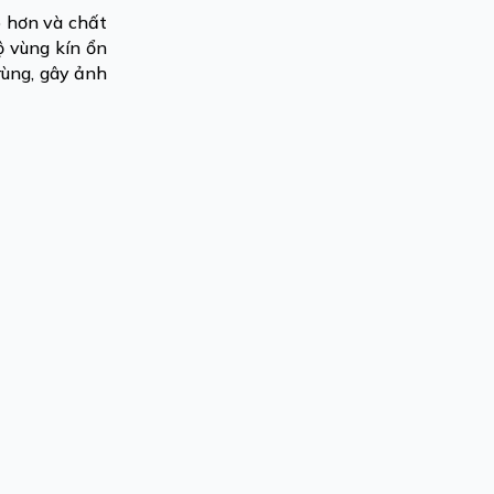
o hơn và chất
ộ vùng kín ổn
rùng, gây ảnh