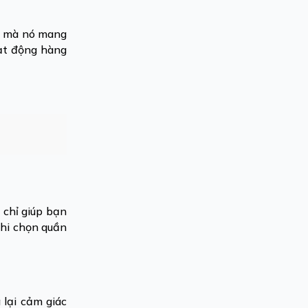
ng mà nó mang
oạt động hàng
 chỉ giúp bạn
khi chọn quần
 lại cảm giác