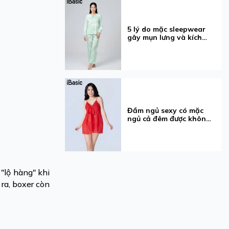
5 lý do mặc sleepwear
gây mụn lưng và kích
ứng
Đầm ngủ sexy có mặc
ngủ cả đêm được không?
5 điều cần biết
"lộ hàng" khi
ra, boxer còn