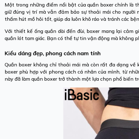
Một trong những điểm nổi bật của quần boxer chính là th
giữ đúng vị trí mà vẫn đảm bảo sự thoải mái cho người 
thấm hút mồ hôi tốt, giúp da luôn khô ráo và tránh các bệ
Với thiết kế ống quần dài đến đùi, boxer mang lại cảm
quần lót tam giác. Bạn có thể tự tin vận động mà không phả
Kiểu dáng đẹp, phong cách nam tính
Quần boxer không chỉ thoải mái mà còn rất đa dạng về k
boxer phù hợp với phong cách cá nhân của mình, từ nhữn
này đã làm quần boxer trở thành một lựa chọn phổ biến tro