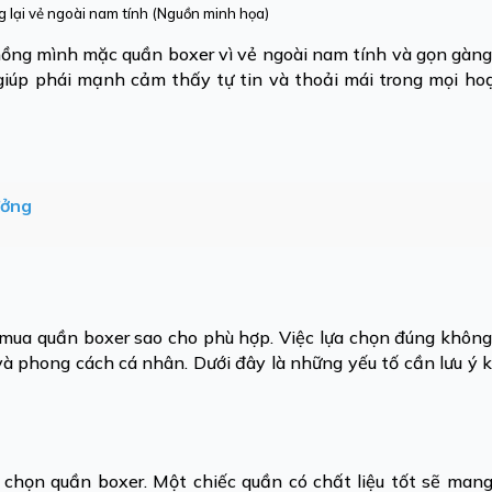
g lại vẻ ngoài nam tính (Nguồn minh họa)
 chồng mình mặc quần boxer vì vẻ ngoài nam tính và gọn gà
n giúp phái mạnh cảm thấy tự tin và thoải mái trong mọi h
ưởng
mua quần boxer sao cho phù hợp. Việc lựa chọn đúng không
à phong cách cá nhân. Dưới đây là những yếu tố cần lưu ý 
 chọn quần boxer. Một chiếc quần có chất liệu tốt sẽ mang