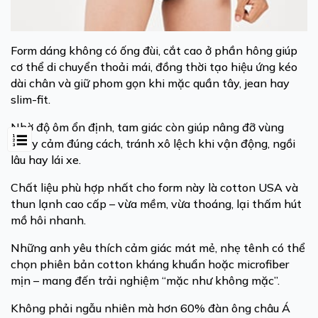
Form dáng không có ống đùi, cắt cao ở phần hông giúp
cơ thể di chuyển thoải mái, đồng thời tạo hiệu ứng kéo
dài chân và giữ phom gọn khi mặc quần tây, jean hay
slim-fit.
Nhờ độ ôm ổn định, tam giác còn giúp nâng đỡ vùng
nhạy cảm đúng cách, tránh xô lệch khi vận động, ngồi
lâu hay lái xe.
Chất liệu phù hợp nhất cho form này là cotton USA và
thun lạnh cao cấp – vừa mềm, vừa thoáng, lại thấm hút
mồ hôi nhanh.
Những anh yêu thích cảm giác mát mẻ, nhẹ tênh có thể
chọn phiên bản cotton kháng khuẩn hoặc microfiber
mịn – mang đến trải nghiệm “mặc như không mặc”.
Không phải ngẫu nhiên mà hơn 60% đàn ông châu Á