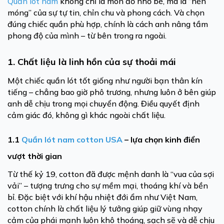
Quần lót nam
không chỉ là món đồ nhỏ bé, mà là “nền
móng” của sự tự tin, chỉn chu và phong cách. Và chọn
đúng chiếc quần phù hợp, chính là cách anh nâng tầm
phong độ của mình – từ bên trong ra ngoài.
1. Chất liệu là linh hồn của sự thoải mái
Một chiếc quần lót tốt giống như người bạn thân kín
tiếng – chẳng bao giờ phô trương, nhưng luôn ở bên giúp
anh dễ chịu trong mọi chuyển động. Điều quyết định
cảm giác đó, không gì khác ngoài chất liệu.
1.1
Quần lót nam cotton USA
– lựa chọn kinh điển
vượt thời gian
Từ thế kỷ 19, cotton đã được mệnh danh là “vua của sợi
vải” – tượng trưng cho sự mềm mại, thoáng khí và bền
bỉ. Đặc biệt với khí hậu nhiệt đới ẩm như Việt Nam,
cotton chính là chất liệu lý tưởng giúp giữ vùng nhạy
cảm của phái mạnh luôn khô thoáng, sạch sẽ và dễ chịu