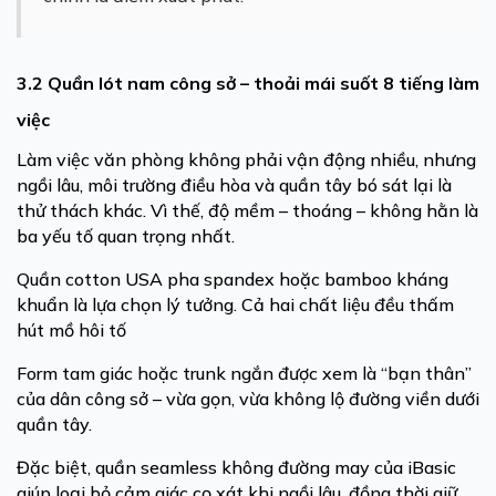
3.2 Quần lót nam công sở – thoải mái suốt 8 tiếng làm
việc
Làm việc văn phòng không phải vận động nhiều, nhưng
ngồi lâu, môi trường điều hòa và quần tây bó sát lại là
thử thách khác. Vì thế, độ mềm – thoáng – không hằn là
ba yếu tố quan trọng nhất.
Quần cotton USA pha spandex hoặc bamboo kháng
khuẩn là lựa chọn lý tưởng. Cả hai chất liệu đều thấm
hút mồ hôi tố
Form tam giác hoặc trunk ngắn được xem là “bạn thân”
của dân công sở – vừa gọn, vừa không lộ đường viền dưới
quần tây.
Đặc biệt, quần seamless không đường may của iBasic
giúp loại bỏ cảm giác cọ xát khi ngồi lâu, đồng thời giữ