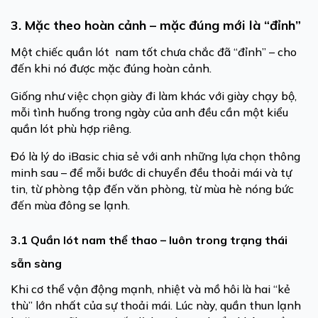
3. Mặc theo hoàn cảnh – mặc đúng mới là “đỉnh”
Một chiếc quần lót nam tốt chưa chắc đã “đỉnh” – cho
đến khi nó được mặc đúng hoàn cảnh.
Giống như việc chọn giày đi làm khác với giày chạy bộ,
mỗi tình huống trong ngày của anh đều cần một kiểu
quần lót phù hợp riêng.
Đó là lý do iBasic chia sẻ với anh những lựa chọn thông
minh sau – để mỗi bước di chuyển đều thoải mái và tự
tin, từ phòng tập đến văn phòng, từ mùa hè nóng bức
đến mùa đông se lạnh.
3.1 Quần lót nam thể thao – luôn trong trạng thái
sẵn sàng
Khi cơ thể vận động mạnh, nhiệt và mồ hôi là hai “kẻ
thù” lớn nhất của sự thoải mái. Lúc này, quần thun lạnh