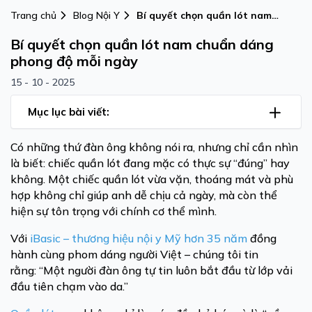
Trang chủ
Blog Nội Y
Bí quyết chọn quần lót nam
chuẩn dáng phong độ mỗi ngày
Bí quyết chọn quần lót nam chuẩn dáng
phong độ mỗi ngày
15 - 10 - 2025
Mục lục bài viết:
Có những thứ đàn ông không nói ra, nhưng chỉ cần nhìn
là biết: chiếc quần lót đang mặc có thực sự “đúng” hay
không. Một chiếc quần lót vừa vặn, thoáng mát và phù
hợp không chỉ giúp anh dễ chịu cả ngày, mà còn thể
hiện sự tôn trọng với chính cơ thể mình.
Với
iBasic – thương hiệu nội y Mỹ hơn 35 năm
đồng
hành cùng phom dáng người Việt – chúng tôi tin
rằng: “Một người đàn ông tự tin luôn bắt đầu từ lớp vải
đầu tiên chạm vào da.”