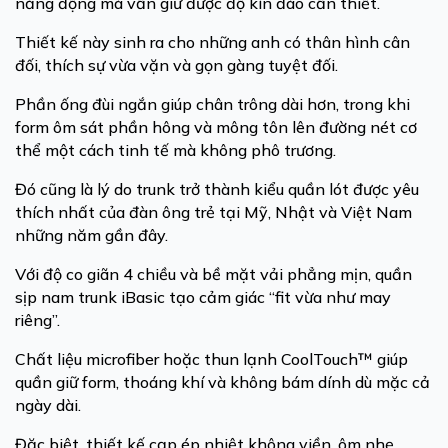
năng động mà vẫn giữ được độ kín đáo cần thiết.
Thiết kế này sinh ra cho những anh có thân hình cân
đối, thích sự vừa vặn và gọn gàng tuyệt đối.
Phần ống đùi ngắn giúp chân trông dài hơn, trong khi
form ôm sát phần hông và mông tôn lên đường nét cơ
thể một cách tinh tế mà không phô trương.
Đó cũng là lý do trunk trở thành kiểu quần lót được yêu
thích nhất của đàn ông trẻ tại Mỹ, Nhật và Việt Nam
những năm gần đây.
Với độ co giãn 4 chiều và bề mặt vải phẳng mịn, quần
sịp nam trunk iBasic tạo cảm giác “fit vừa như may
riêng”.
Chất liệu microfiber hoặc thun lạnh CoolTouch™ giúp
quần giữ form, thoáng khí và không bám dính dù mặc cả
ngày dài.
Đặc biệt, thiết kế cạp ép nhiệt không viền, ôm nhẹ