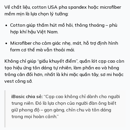
Về chất liệu, cotton USA pha spandex hoặc microfiber
mềm mịn là lựa chọn lý tưởng:
Cotton giúp thấm hút mồ hôi, thông thoáng – phù
hợp khí hậu Việt Nam.
Microfiber cho cảm giác nhẹ, mát, hỗ trợ định hình
form cơ thể mà vẫn thoải mái.
Không chỉ giúp “giấu khuyết điểm”, quần lót cạp cao còn
tạo hiệu ứng tôn dáng tự nhiên, làm phần eo và hông
trông cân đối hơn, nhất là khi mặc quần tây, sơ mi hoặc
vest công sở.
iBasic chia sẻ:
“Cạp cao không chỉ dành cho người
trung niên. Đó là lựa chọn của người đàn ông biết
giữ phong độ – gọn gàng, chỉn chu và tôn dáng
trong mọi hoàn cảnh.”