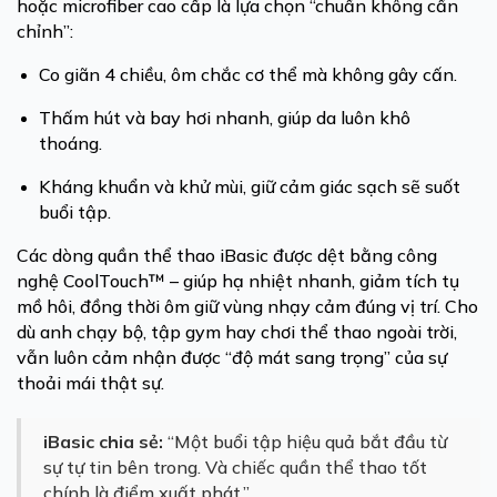
hoặc microfiber cao cấp là lựa chọn “chuẩn không cần
chỉnh”:
Co giãn 4 chiều, ôm chắc cơ thể mà không gây cấn.
Thấm hút và bay hơi nhanh, giúp da luôn khô
thoáng.
Kháng khuẩn và khử mùi, giữ cảm giác sạch sẽ suốt
buổi tập.
Các dòng quần thể thao iBasic được dệt bằng công
nghệ CoolTouch™ – giúp hạ nhiệt nhanh, giảm tích tụ
mồ hôi, đồng thời ôm giữ vùng nhạy cảm đúng vị trí. Cho
dù anh chạy bộ, tập gym hay chơi thể thao ngoài trời,
vẫn luôn cảm nhận được “độ mát sang trọng” của sự
thoải mái thật sự.
iBasic chia sẻ:
“Một buổi tập hiệu quả bắt đầu từ
sự tự tin bên trong. Và chiếc quần thể thao tốt
chính là điểm xuất phát.”