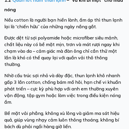
1.2
Quần lót nam thun lạnh
– “vũ khí bí mật” cho mùa
nóng
Nếu cotton là người bạn hiền lành, ấm áp thì thun lạnh
lại là “chiến hữu” của những ngày nắng gắt.
Được dệt từ sợi polyamide hoặc microfiber siêu mảnh,
chất liệu này có bề mặt mịn, trơn và mát rượi ngay khi
chạm vào da – cảm giác mà đàn ông chỉ cần thử một
lần là khó có thể quay lại với quần vải thô thông
thường.
Nhờ cấu trúc sợi nhỏ và dày đặc, thun lạnh khô nhanh
gấp 3 lần cotton, chống bám mồ hôi, hạn chế vi khuẩn
phát triển – cực kỳ phù hợp với anh em thường xuyên
vận động, tập gym hoặc làm việc trong điều kiện nóng
ẩm.
Bề mặt vải phẳng, không xù lông và giảm ma sát hiệu
quả, giúp vùng nhạy cảm luôn thông thoáng, không bí
bách dù phải ngồi hàng giờ liền.