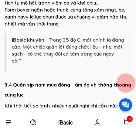
tích tụ mồ hôi, tránh viêm da và khó chịu.
Form boxer ngắn hoặc trunk, cùng tông xám nhạt, be,
xanh navy là lựa chọn được ưa chuộng vì giảm hấp thụ
nhiệt mà vẫn thời trang.
iBasic khuyên:
“Trong 35 độ C, mát chính là đẳng
cấp. Một chiếc quần lót đúng chất liệu – nhẹ, mát,
sạch – có thể thay đổi cả tâm trạng của ngày
dài.”
3.4 Quần sịp nam mùa đông – ấm áp và thông thoáng
cùng lúc
Khi thời tiết se lạnh, nhiều người nghĩ chỉ cần mặc dày
là đủ.
Nhưng thực tế, mặc sai chất liệu có thể khiến vùng
0
nhạy cảm bị bí, dễ ẩm ướt và mất cân bằng.