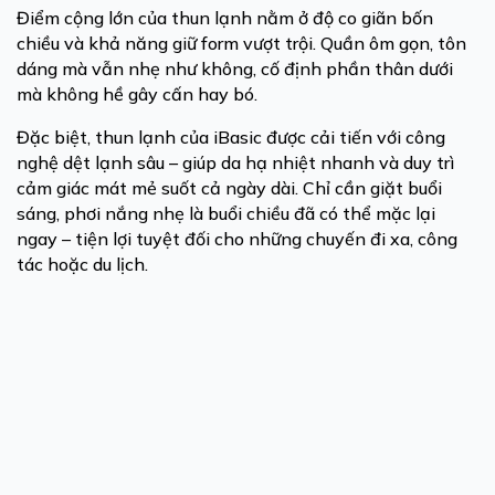
Điểm cộng lớn của thun lạnh nằm ở độ co giãn bốn
chiều và khả năng giữ form vượt trội. Quần ôm gọn, tôn
dáng mà vẫn nhẹ như không, cố định phần thân dưới
mà không hề gây cấn hay bó.
Đặc biệt, thun lạnh của iBasic được cải tiến với công
nghệ dệt lạnh sâu – giúp da hạ nhiệt nhanh và duy trì
cảm giác mát mẻ suốt cả ngày dài. Chỉ cần giặt buổi
sáng, phơi nắng nhẹ là buổi chiều đã có thể mặc lại
ngay – tiện lợi tuyệt đối cho những chuyến đi xa, công
tác hoặc du lịch.