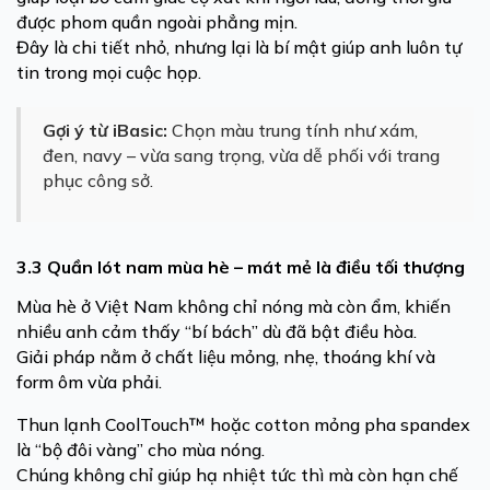
được phom quần ngoài phẳng mịn.
Đây là chi tiết nhỏ, nhưng lại là bí mật giúp anh luôn tự
tin trong mọi cuộc họp.
Gợi ý từ iBasic:
Chọn màu trung tính như xám,
đen, navy – vừa sang trọng, vừa dễ phối với trang
phục công sở.
3.3 Quần lót nam mùa hè – mát mẻ là điều tối thượng
Mùa hè ở Việt Nam không chỉ nóng mà còn ẩm, khiến
nhiều anh cảm thấy “bí bách” dù đã bật điều hòa.
Giải pháp nằm ở chất liệu mỏng, nhẹ, thoáng khí và
form ôm vừa phải.
Thun lạnh CoolTouch™ hoặc cotton mỏng pha spandex
là “bộ đôi vàng” cho mùa nóng.
Chúng không chỉ giúp hạ nhiệt tức thì mà còn hạn chế