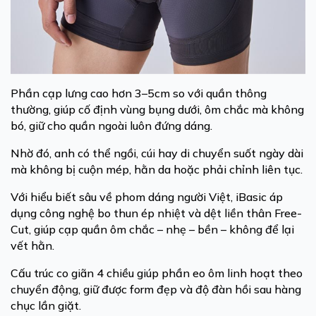
Phần cạp lưng cao hơn 3–5cm so với quần thông
thường, giúp cố định vùng bụng dưới, ôm chắc mà không
bó, giữ cho quần ngoài luôn đứng dáng.
Nhờ đó, anh có thể ngồi, cúi hay di chuyển suốt ngày dài
mà không bị cuộn mép, hằn da hoặc phải chỉnh liên tục.
Với hiểu biết sâu về phom dáng người Việt, iBasic áp
dụng công nghệ bo thun ép nhiệt và dệt liền thân Free-
Cut, giúp cạp quần ôm chắc – nhẹ – bền – không để lại
vết hằn.
Cấu trúc co giãn 4 chiều giúp phần eo ôm linh hoạt theo
chuyển động, giữ được form đẹp và độ đàn hồi sau hàng
chục lần giặt.