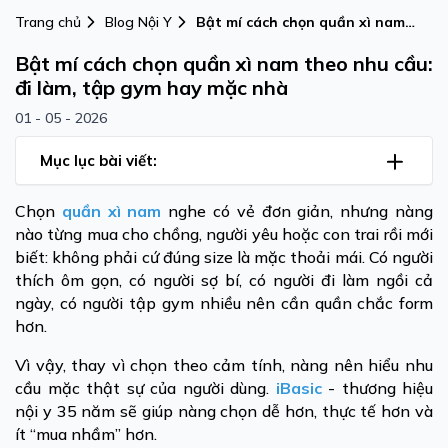
Trang chủ
Blog Nội Y
Bật mí cách chọn quần xì nam
theo nhu cầu: đi làm, tập gym
Bật mí cách chọn quần xì nam theo nhu cầu:
hay mặc nhà
đi làm, tập gym hay mặc nhà
01 - 05 - 2026
Mục lục bài viết:
Chọn
quần xì nam
nghe có vẻ đơn giản, nhưng nàng
nào từng mua cho chồng, người yêu hoặc con trai rồi mới
biết: không phải cứ đúng size là mặc thoải mái. Có người
thích ôm gọn, có người sợ bí, có người đi làm ngồi cả
ngày, có người tập gym nhiều nên cần quần chắc form
hơn.
Vì vậy, thay vì chọn theo cảm tính, nàng nên hiểu nhu
cầu mặc thật sự của người dùng.
iBasic
- thương hiệu
nội y 35 năm sẽ giúp nàng chọn dễ hơn, thực tế hơn và
ít “mua nhầm” hơn.