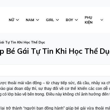
PHỤ
NỮ
NAM
GIRL
BOY
KIỆN
Gái Tự Tin Khi Học Thể Dục
p Bé Gái Tự Tin Khi Học Thể Dụ
ược thoải mái vận động – từ chạy tiếp sức, đá cầu, nhảy xa c
 giai đoạn dậy thì, sự thay đổi về cơ thể khiến các con dễ 
có lớp bảo vệ bên trong. Điều này không chỉ ảnh hưởng đến 
lại trở thành “người bạn đồng hành” giúp bé gái vừa thoải má