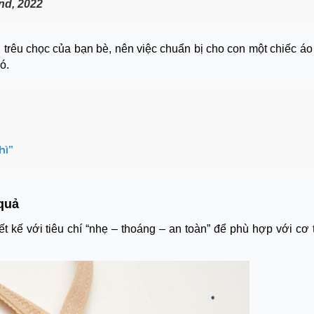
nd, 2022
i trêu chọc của bạn bè, nên việc chuẩn bị cho con một chiếc áo
ó.
hì”
 quả
t kế với tiêu chí “nhẹ – thoáng – an toàn” để phù hợp với cơ