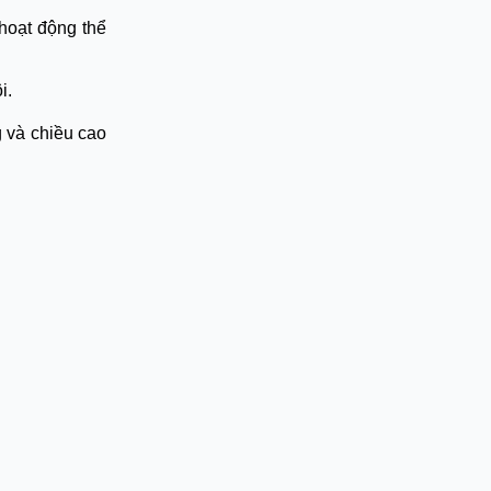
hoạt động thể
i.
g và chiều cao