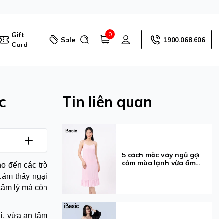
Gift
0
Sale
1900.068.606
Card
c
Tin liên quan
5 cách mặc váy ngủ gợi
cảm mùa lạnh vừa ấm
ho đến các trò
vừa xinh
cảm thấy ngại
tâm lý mà còn
i, vừa an tâm