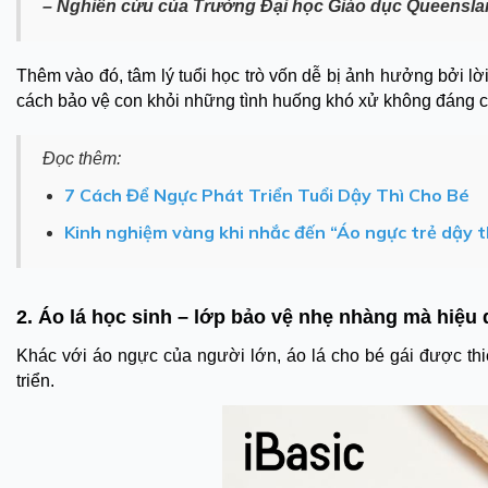
– Nghiên cứu của Trường Đại học Giáo dục Queensla
Thêm vào đó, tâm lý tuổi học trò vốn dễ bị ảnh hưởng bởi lờ
cách bảo vệ con khỏi những tình huống khó xử không đáng c
Đọc thêm:
7 Cách Để Ngực Phát Triển Tuổi Dậy Thì Cho Bé
Kinh nghiệm vàng khi nhắc đến “Áo ngực trẻ dậy t
2. Áo lá học sinh – lớp bảo vệ nhẹ nhàng mà hiệu
Khác với áo ngực của người lớn, áo lá cho bé gái được thiế
triển.