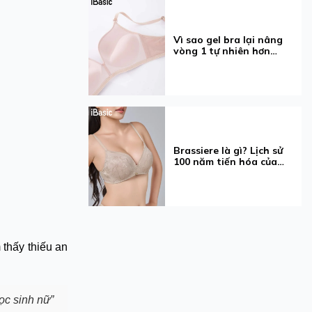
Vì sao gel bra lại nâng
vòng 1 tự nhiên hơn
mút?
Brassiere là gì? Lịch sử
100 năm tiến hóa của
chiếc áo ngực
 thấy thiếu an
ọc sinh nữ”