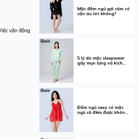
Mặc đầm ngủ gợi cảm có
cần áo lót không?
 Việc vận động
5 lý do mặc sleepwear
gây mụn lưng và kích
ứng
Đầm ngủ sexy có mặc
ngủ cả đêm được không?
5 điều cần biết