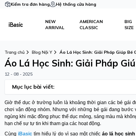
Kiểm tra đơn hàng
Hệ thống cửa hàng
NEW
AMERICAN
BIG
ARRIVAL
CLASSIC
SIZE
Trang chủ
Blog Nội Y
Áo Lá Học Sinh: Giải Pháp Giúp Bé 
Áo Lá Học Sinh: Giải Pháp Giú
12 - 08 - 2025
Mục lục bài viết:
Giờ thể dục ở trường luôn là khoảng thời gian các bé gái đ
chơi vận động nhóm. Nhưng với những bé gái đang bước vào
ngùng khi mặc đồng phục thể dục mỏng, sáng màu mà không 
hạn chế sự tự tin khi tham gia các hoạt động.
Cùng
iBasic
tìm hiểu lý do vì sao một chiếc
áo lá học sinh