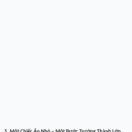
5. Một Chiếc Áo Nhỏ – Một Bước Trưởng Thành Lớn