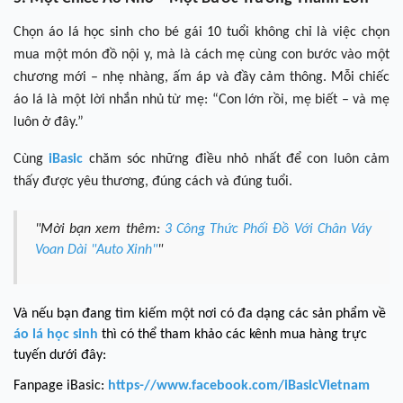
Chọn áo lá học sinh cho bé gái 10 tuổi không chỉ là việc chọn
mua một món đồ nội y, mà là cách mẹ cùng con bước vào một
chương mới – nhẹ nhàng, ấm áp và đầy cảm thông.
Mỗi chiếc
áo lá là một lời nhắn nhủ từ mẹ: “Con lớn rồi, mẹ biết – và mẹ
luôn ở đây.”
Cùng
iBasic
chăm sóc những điều nhỏ nhất để con luôn cảm
thấy được yêu thương, đúng cách và đúng tuổi.
"Mời bạn xem thêm:
3 Công Thức Phối Đồ Với Chân Váy
Voan Dài "Auto Xinh"
"
Và nếu bạn đang tìm kiếm một nơi có đa dạng các sản phẩm về
áo
lá học sinh
thì có thể tham khảo các kênh mua hàng trực
tuyến dưới đây:
Fanpage iBasic:
https-//www.facebook.com/iBasicVietnam