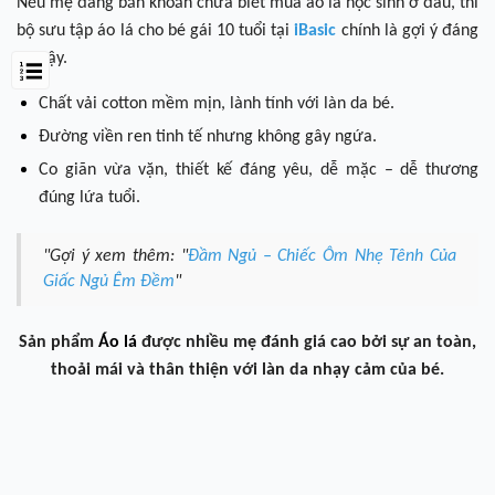
Nếu mẹ đang băn khoăn chưa biết mua áo lá học sinh ở đâu, thì
bộ sưu tập áo lá cho bé gái 10 tuổi tại
iBasic
chính là gợi ý đáng
tin cậy.
Chất vải cotton mềm mịn, lành tính với làn da bé.
Đường viền ren tinh tế nhưng không gây ngứa.
Co giãn vừa vặn, thiết kế đáng yêu, dễ mặc – dễ thương
đúng lứa tuổi.
"Gợi ý xem thêm: "
Đầm Ngủ – Chiếc Ôm Nhẹ Tênh Của
Giấc Ngủ Êm Đềm
"
Sản phẩm
Áo lá
được nhiều mẹ đánh giá cao bởi sự an toàn,
thoải mái và thân thiện với làn da nhạy cảm của bé.